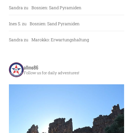
Sandra
zu
Bosnien: Sand Pyramiden
Ines S.
zu
Bosnien: Sand Pyramiden
Sandra
zu
Marokko: Erwartungshaltung
allmo86
Follow us for daily adventures!
g