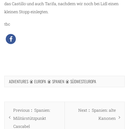
das Castillo und auch Tarifa, nachdem wir noch bei Lidl einen
kleinen Stopp einlegten.
tbc
ADVENTURES
EUROPA
SPANIEN
SÜDWESTEUROPA
Beitragsnavigation
Previous
Next
Previous
Spanien:
Next
Spanien: alte
post:
post:
Militärstützpunkt
Kanonen
Cascabel