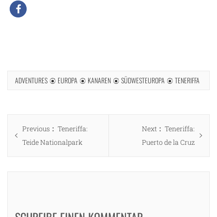
ADVENTURES
EUROPA
KANAREN
SÜDWESTEUROPA
TENERIFFA
Beitragsnavigation
Previous
Next
Previous
Teneriffa:
Next
Teneriffa:
post:
post:
Teide Nationalpark
Puerto de la Cruz
SCHREIBE EINEN KOMMENTAR