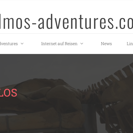
llmos-adventures.c
ventures
Internet auf Reisen
News
Li
LOS