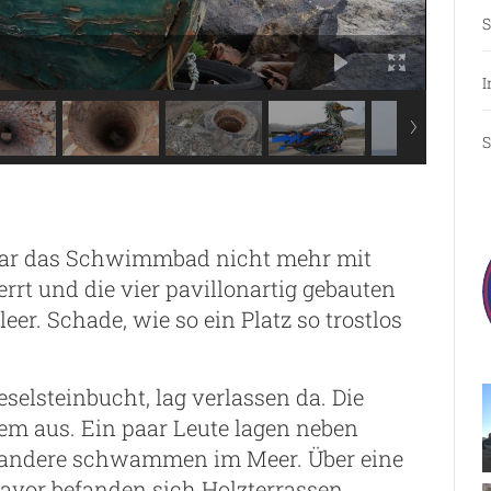
S
I
S
war das Schwimmbad nicht mehr mit
rrt und die vier pavillonartig gebauten
er. Schade, wie so ein Platz so trostlos
eselsteinbucht, lag verlassen da. Die
em aus. Ein paar Leute lagen neben
r andere schwammen im Meer. Über eine
avor befanden sich Holzterrassen.