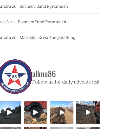
andra
zu
Bosnien: Sand Pyramiden
nes S.
zu
Bosnien: Sand Pyramiden
andra
zu
Marokko: Erwartungshaltung
allmo86
Follow us for daily adventures!