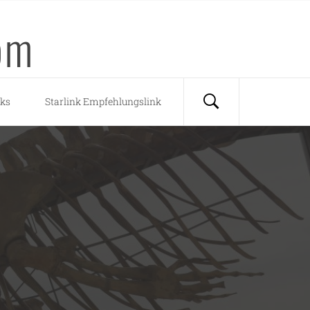
om
nks
Starlink Empfehlungslink