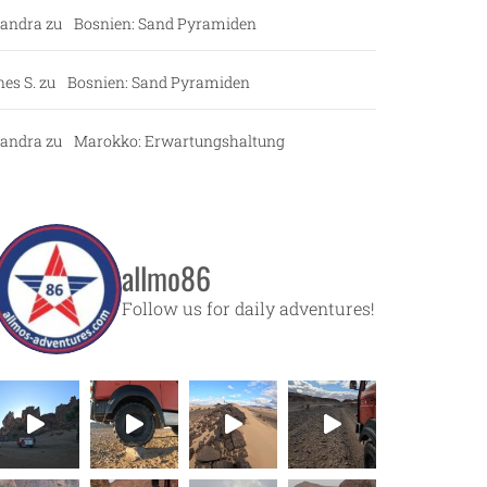
andra
zu
Bosnien: Sand Pyramiden
nes S.
zu
Bosnien: Sand Pyramiden
andra
zu
Marokko: Erwartungshaltung
allmo86
Follow us for daily adventures!