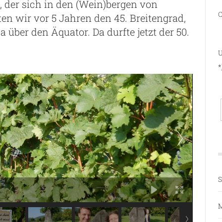
, der sich in den (Wein)bergen von
C
ten wir vor 5 Jahren den 45. Breitengrad,
 über den Äquator. Da durfte jetzt der 50.
U
*
S
M