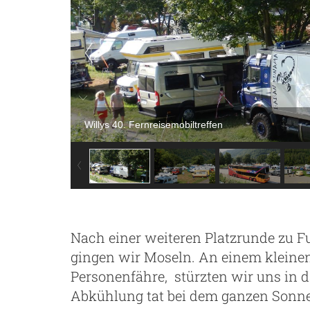
ng
Willys 40. Fernreisemobiltreffen
Nach einer weiteren Platzrunde zu F
gingen wir Moseln. An einem kleinen
Personenfähre, stürzten wir uns in d
Abkühlung tat bei dem ganzen Sonnen