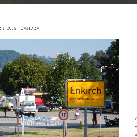
1, 2019
SANDRA
W
A
A