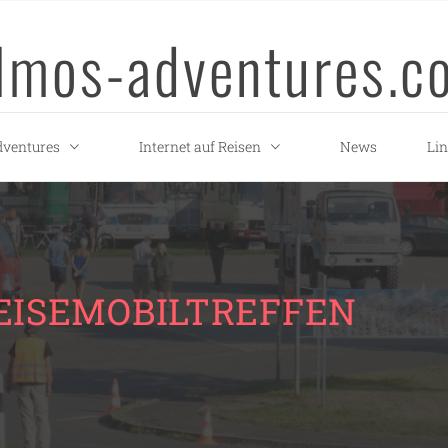
llmos-adventures.c
ventures
Internet auf Reisen
News
Li
REISEMOBILTREFFEN