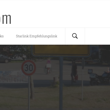
om
nks
Starlink Empfehlungslink