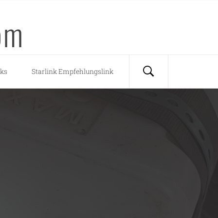
om
nks
Starlink Empfehlungslink