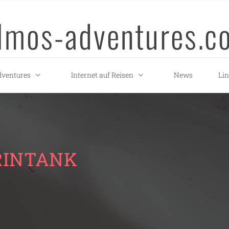
llmos-adventures.c
ventures
Internet auf Reisen
News
Li
INTANK