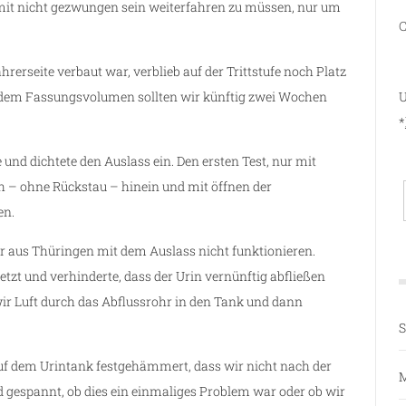
mit nicht gezwungen sein weiterfahren zu müssen, nur um
C
rerseite verbaut war, verblieb auf der Trittstufe noch Platz
U
it dem Fassungsvolumen sollten wir künftig zwei Wochen
*
e und dichtete den Auslass ein. Den ersten Test, nur mit
ch – ohne Rückstau – hinein und mit öffnen der
en.
r aus Thüringen mit dem Auslass nicht funktionieren.
tzt und verhinderte, dass der Urin vernünftig abfließen
wir Luft durch das Abflussrohr in den Tank und dann
S
uf dem Urintank festgehämmert, dass wir nicht nach der
M
d gespannt, ob dies ein einmaliges Problem war oder ob wir