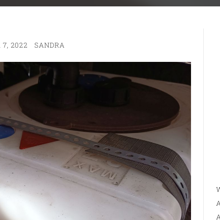
7, 2022
SANDRA
W
A
A