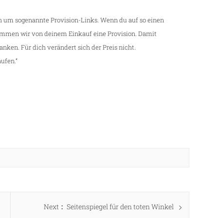
ch um sogenannte Provision-Links. Wenn du auf so einen
kommen wir von deinem Einkauf eine Provision. Damit
danken. Für dich verändert sich der Preis nicht.
ufen.“
Next
Next
Seitenspiegel für den toten Winkel