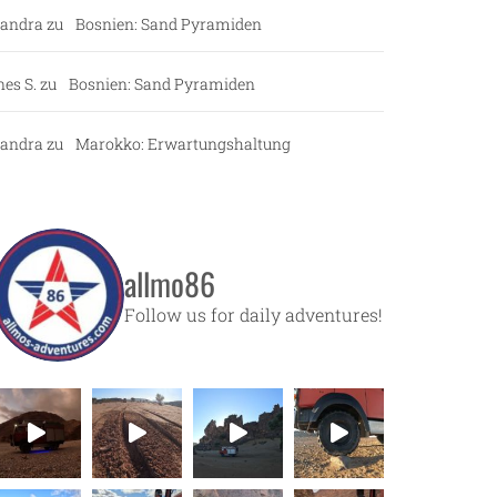
andra
zu
Bosnien: Sand Pyramiden
nes S.
zu
Bosnien: Sand Pyramiden
andra
zu
Marokko: Erwartungshaltung
allmo86
Follow us for daily adventures!