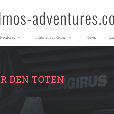
llmos-adventures.c
ventures
Internet auf Reisen
News
Li
ÜR DEN TOTEN