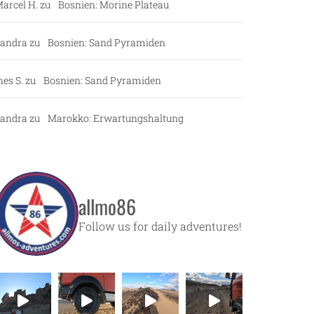
arcel H.
zu
Bosnien: Morine Plateau
andra
zu
Bosnien: Sand Pyramiden
nes S.
zu
Bosnien: Sand Pyramiden
andra
zu
Marokko: Erwartungshaltung
allmo86
Follow us for daily adventures!