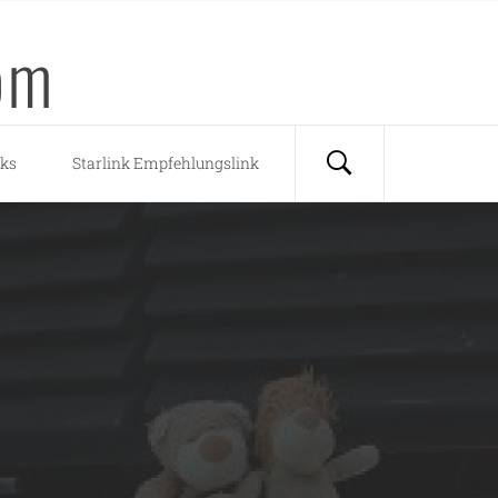
om
nks
Starlink Empfehlungslink