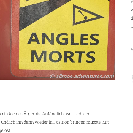
A
A
d
z
V
ein kleines Ärgernis. Anfänglich, weil sich der
e und ich ihn dann wieder in Position bringen musste. Mit
elöst.