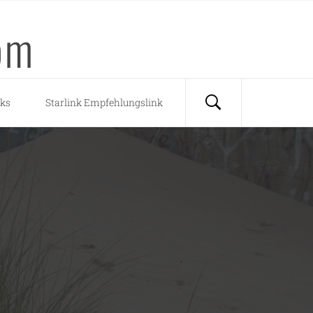
om
nks
Starlink Empfehlungslink