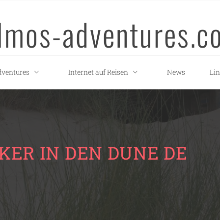
llmos-adventures.c
ventures
Internet auf Reisen
News
Li
KER IN DEN DUNE DE