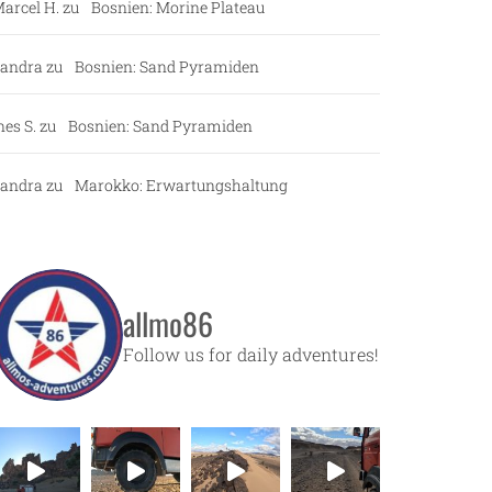
arcel H.
zu
Bosnien: Morine Plateau
andra
zu
Bosnien: Sand Pyramiden
nes S.
zu
Bosnien: Sand Pyramiden
andra
zu
Marokko: Erwartungshaltung
allmo86
Follow us for daily adventures!