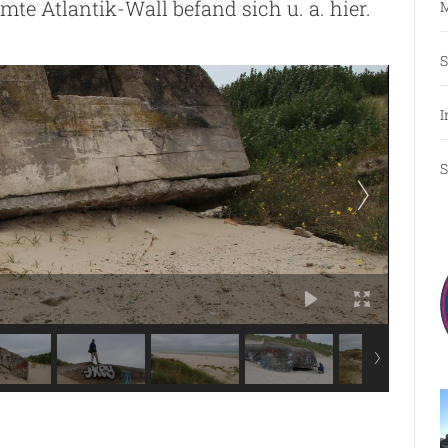
e Atlantik-Wall befand sich u. a. hier.
M
S
I
S