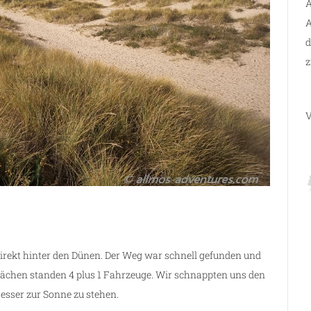
A
A
d
z
V
z direkt hinter den Dünen. Der Weg war schnell gefunden und
rflächen standen 4 plus 1 Fahrzeuge. Wir schnappten uns den
sser zur Sonne zu stehen.