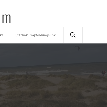
om
nks
Starlink Empfehlungslink