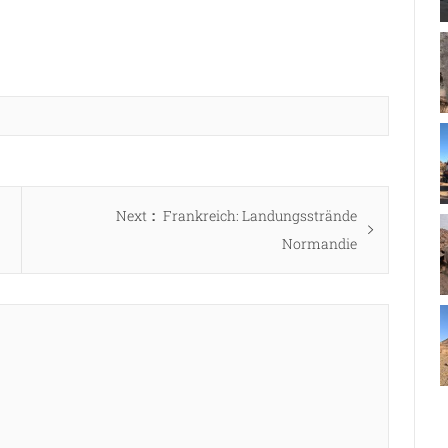
Next
Next
Frankreich: Landungsstrände
post:
Normandie