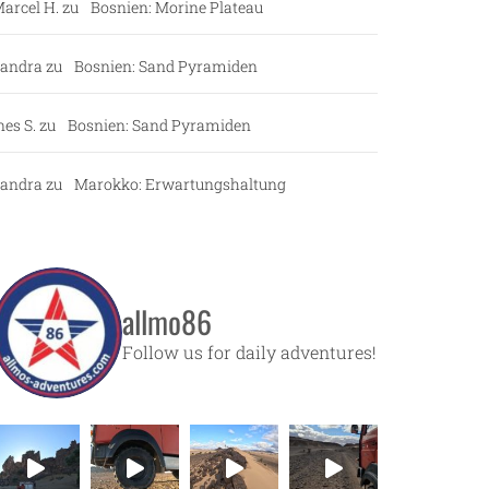
arcel H.
zu
Bosnien: Morine Plateau
andra
zu
Bosnien: Sand Pyramiden
nes S.
zu
Bosnien: Sand Pyramiden
andra
zu
Marokko: Erwartungshaltung
allmo86
Follow us for daily adventures!