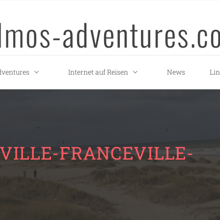
llmos-adventures.c
ventures
Internet auf Reisen
News
Li
VILLE-FRANCEVILLE-