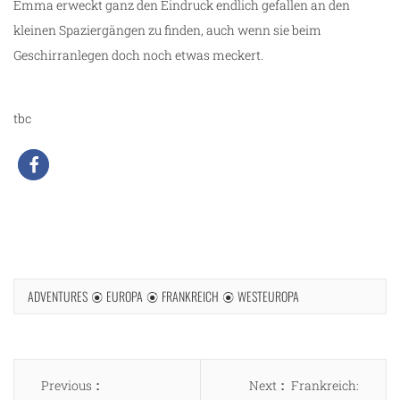
Emma erweckt ganz den Eindruck endlich gefallen an den
kleinen Spaziergängen zu finden, auch wenn sie beim
Geschirranlegen doch noch etwas meckert.
tbc
ADVENTURES
EUROPA
FRANKREICH
WESTEUROPA
Beitragsnavigation
Previous
Next
Previous
Next
Frankreich: