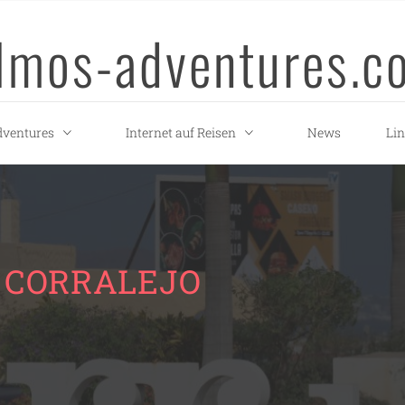
llmos-adventures.c
ventures
Internet auf Reisen
News
Li
 CORRALEJO