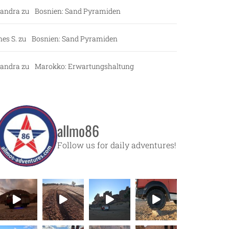
andra
zu
Bosnien: Sand Pyramiden
nes S.
zu
Bosnien: Sand Pyramiden
andra
zu
Marokko: Erwartungshaltung
allmo86
Follow us for daily adventures!