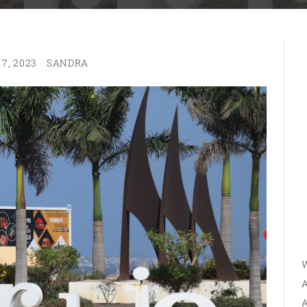
7, 2023
SANDRA
W
A
A