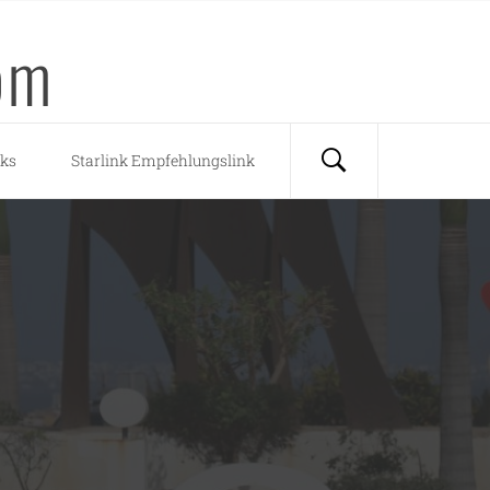
om
nks
Starlink Empfehlungslink