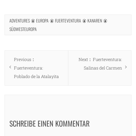
ADVENTURES
EUROPA
FUERTEVENTURA
KANAREN
SÜDWESTEUROPA
Beitragsnavigation
Previous
Next
Previous
Next
Fuerteventura:
post:
post:
Fuerteventura:
Salinas del Carmen
Poblado de la Atalayita
SCHREIBE EINEN KOMMENTAR