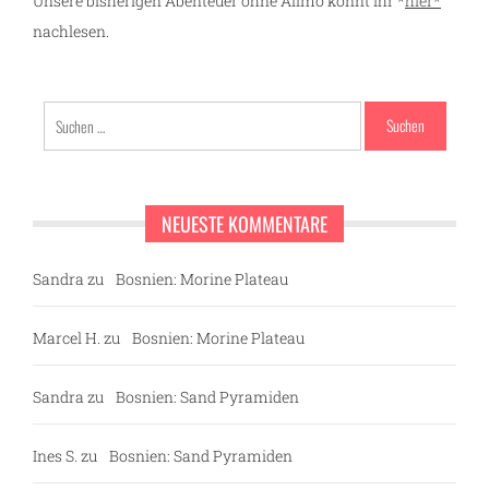
Unsere bisherigen Abenteuer ohne Allmo könnt ihr *
hier*
nachlesen.
Suchen
nach:
g
NEUESTE KOMMENTARE
Sandra
zu
Bosnien: Morine Plateau
Marcel H.
zu
Bosnien: Morine Plateau
Sandra
zu
Bosnien: Sand Pyramiden
Ines S.
zu
Bosnien: Sand Pyramiden