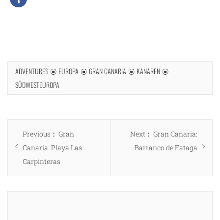
ADVENTURES
EUROPA
GRAN CANARIA
KANAREN
SÜDWESTEUROPA
Beitragsnavigation
Previous
Next
Previous
Gran
Next
Gran Canaria:
post:
post:
Canaria: Playa Las
Barranco de Fataga
Carpinteras