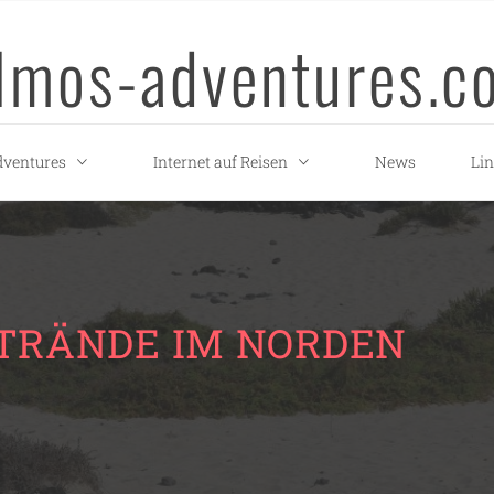
llmos-adventures.c
ventures
Internet auf Reisen
News
Li
STRÄNDE IM NORDEN