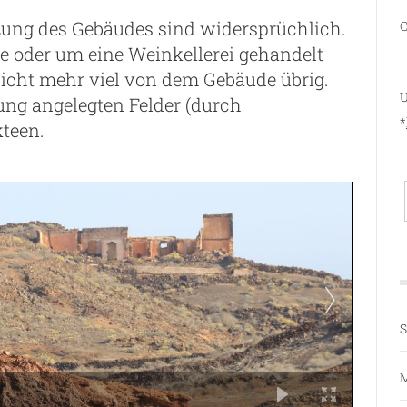
zung des Gebäudes sind widersprüchlich.
C
ge oder um eine Weinkellerei gehandelt
icht mehr viel von dem Gebäude übrig.
U
ng angelegten Felder (durch
*
teen.
S
M