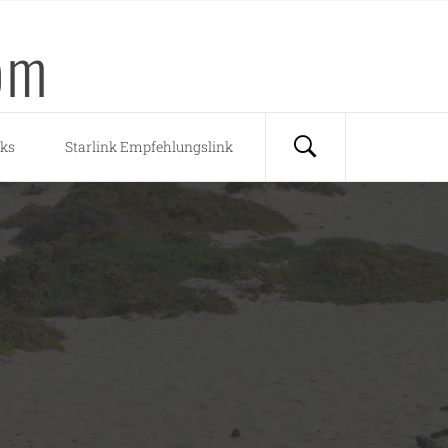
om
nks
Starlink Empfehlungslink