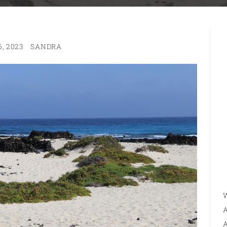
, 2023
SANDRA
W
A
A