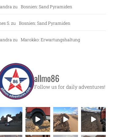
andra
zu
Bosnien: Sand Pyramiden
nes S.
zu
Bosnien: Sand Pyramiden
andra
zu
Marokko: Erwartungshaltung
allmo86
Follow us for daily adventures!