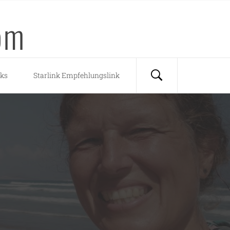
om
nks
Starlink Empfehlungslink