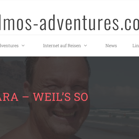
llmos-adventures.c
ventures
Internet auf Reisen
News
Li
RA – WEIL’S SO