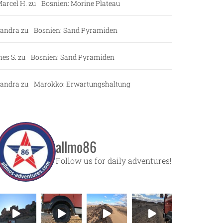
arcel H.
zu
Bosnien: Morine Plateau
andra
zu
Bosnien: Sand Pyramiden
nes S.
zu
Bosnien: Sand Pyramiden
andra
zu
Marokko: Erwartungshaltung
allmo86
Follow us for daily adventures!