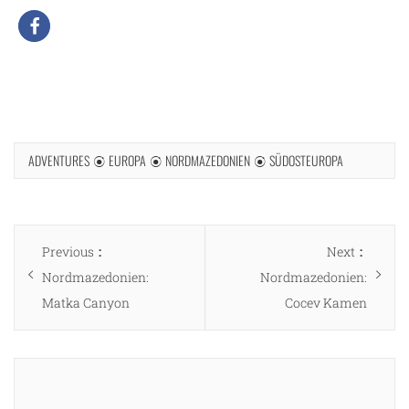
ADVENTURES
EUROPA
NORDMAZEDONIEN
SÜDOSTEUROPA
Beitragsnavigation
Previous
Next
Previous
Next
post:
post:
Nordmazedonien:
Nordmazedonien:
Matka Canyon
Cocev Kamen