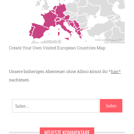
Create Your Own Visited European Countries Map
Unsere bisherigen Abenteuer ohne Allmo könnt ihr *
hier*
nachlesen.
Suchen
g
nach:
NEUESTE KOMMENTARE