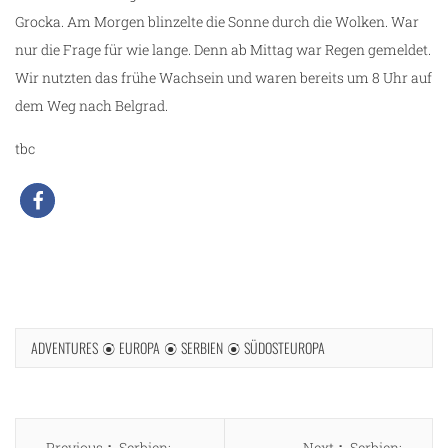
Grocka. Am Morgen blinzelte die Sonne durch die Wolken. War
nur die Frage für wie lange. Denn ab Mittag war Regen gemeldet.
Wir nutzten das frühe Wachsein und waren bereits um 8 Uhr auf
dem Weg nach Belgrad.
tbc
ADVENTURES
EUROPA
SERBIEN
SÜDOSTEUROPA
Beitragsnavigation
Previous
Next
Previous
Serbien:
Next
Serbien: