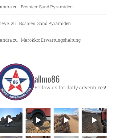
andra
zu
Bosnien: Sand Pyramiden
nes S.
zu
Bosnien: Sand Pyramiden
andra
zu
Marokko: Erwartungshaltung
allmo86
Follow us for daily adventures!