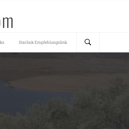
om
nks
Starlink Empfehlungslink