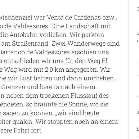
C
Zwischenziel war Venta de Cardenas bzw..
o de Valdeazores. Eine Landschaft mit
U
die Autobahn verließen. Wir parkten
*
he am Straßenrand. Zwei Wanderwege sind
Barranco de Valdeazores erschien uns
sen entschieden wir uns für den Weg El
he Weg wird mit 2,9 km angegeben. Wir
 wie wir Lust hatten und dann umdrehen.
in Grenzen und bereits nach einem
n neben dem trockenen Flusslauf des
endeten, so brannte die Sonne, wo sie
m sagen zu können, „wir sind heute
S
eiter quälen. Wir stoppten noch an einem
ere Fahrt fort.
M