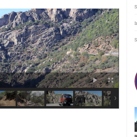
S
I
S