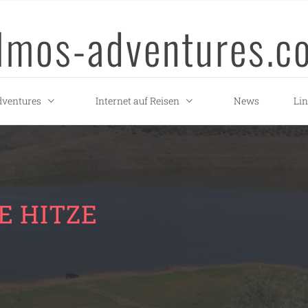
llmos-adventures.c
ventures
Internet auf Reisen
News
Li
E HITZE