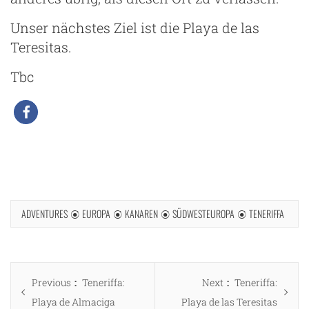
Unser nächstes Ziel ist die Playa de las
Teresitas.
Tbc
ADVENTURES
EUROPA
KANAREN
SÜDWESTEUROPA
TENERIFFA
Beitragsnavigation
Previous
Next
Previous
Teneriffa:
Next
Teneriffa:
post:
post:
Playa de Almaciga
Playa de las Teresitas