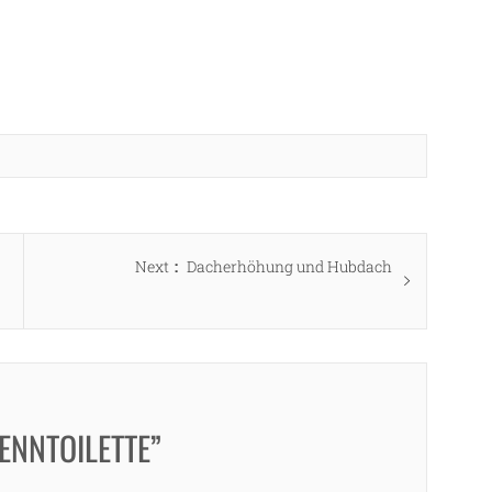
Next
Next
Dacherhöhung und Hubdach
post:
ENNTOILETTE”