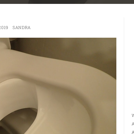
2019
SANDRA
W
A
A