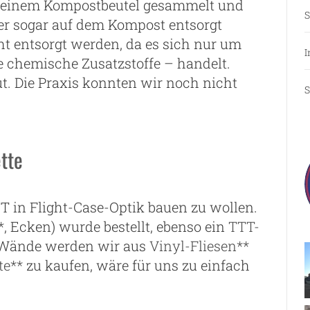
in einem Kompostbeutel gesammelt und
S
er sogar auf dem Kompost entsorgt
ht entsorgt werden, da es sich nur um
I
 chemische Zusatzstoffe – handelt.
gut. Die Praxis konnten wir noch nicht
S
tte
TT in Flight-Case-Optik bauen zu wollen.
*
, Ecken) wurde bestellt, ebenso ein
TTT-
e Wände werden wir aus
Vinyl-Fliesen**
te**
zu kaufen, wäre für uns zu einfach