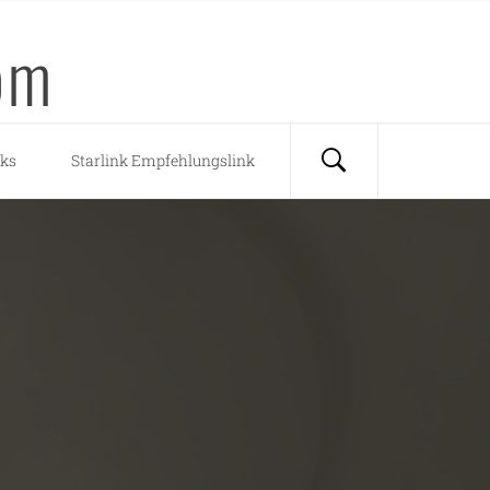
om
nks
Starlink Empfehlungslink