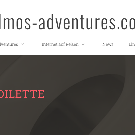
llmos-adventures.c
ventures
Internet auf Reisen
News
Li
OILETTE