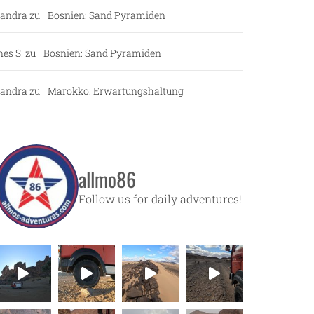
andra
zu
Bosnien: Sand Pyramiden
nes S.
zu
Bosnien: Sand Pyramiden
andra
zu
Marokko: Erwartungshaltung
allmo86
Follow us for daily adventures!