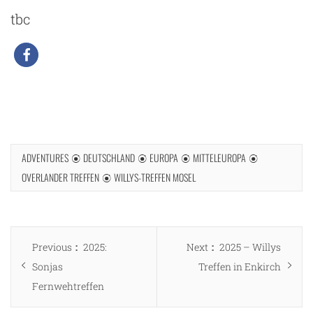
tbc
ADVENTURES
DEUTSCHLAND
EUROPA
MITTELEUROPA
OVERLANDER TREFFEN
WILLYS-TREFFEN MOSEL
Beitragsnavigation
Previous
Next
Previous
2025:
Next
2025 – Willys
post:
post:
Sonjas
Treffen in Enkirch
Fernwehtreffen