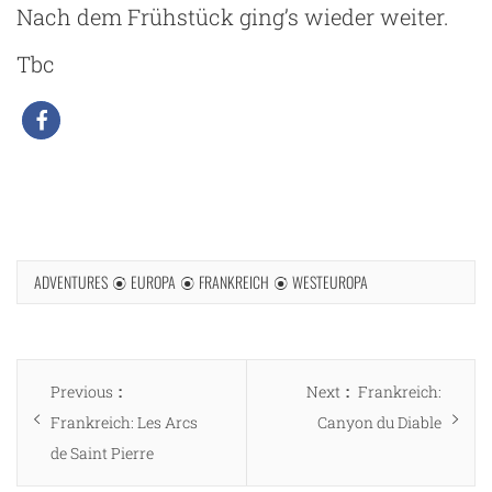
Nach dem Frühstück ging’s wieder weiter.
Tbc
ADVENTURES
EUROPA
FRANKREICH
WESTEUROPA
Beitragsnavigation
Previous
Next
Previous
Next
Frankreich:
post:
post:
Frankreich: Les Arcs
Canyon du Diable
de Saint Pierre