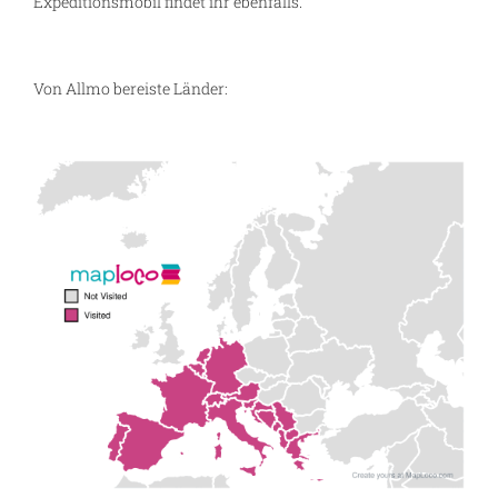
Expeditionsmobil findet ihr ebenfalls.
Von Allmo bereiste Länder:
g