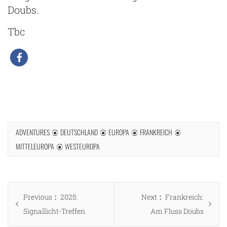
Doubs.
Tbc
g
ADVENTURES
DEUTSCHLAND
EUROPA
FRANKREICH
MITTELEUROPA
WESTEUROPA
Beitragsnavigation
Previous
Next
Previous
2025:
Next
Frankreich:
post:
post:
Signallicht-Treffen
Am Fluss Doubs