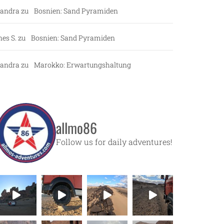
andra
zu
Bosnien: Sand Pyramiden
nes S.
zu
Bosnien: Sand Pyramiden
andra
zu
Marokko: Erwartungshaltung
allmo86
Follow us for daily adventures!