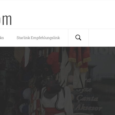
om
nks
Starlink Empfehlungslink