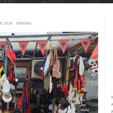
9, 2024
SANDRA
W
A
A