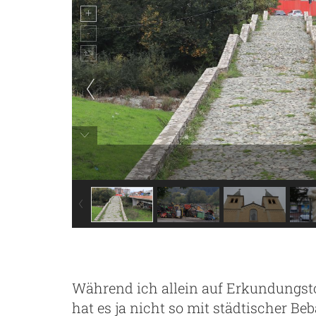
g
Während ich allein auf Erkundungstou
hat es ja nicht so mit städtischer Be