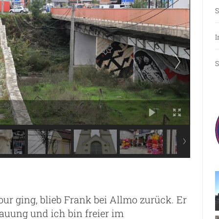
S
I
S
r ging, blieb Frank bei Allmo zurück. Er
bauung und ich bin freier im