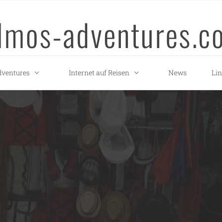
llmos-adventures.c
ventures
Internet auf Reisen
News
Li