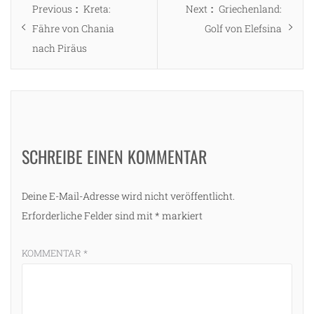
Previous
Next
Previous
Kreta:
Next
Griechenland:
post:
post:
Fähre von Chania
Golf von Elefsina
nach Piräus
SCHREIBE EINEN KOMMENTAR
Deine E-Mail-Adresse wird nicht veröffentlicht.
Erforderliche Felder sind mit
*
markiert
KOMMENTAR
*