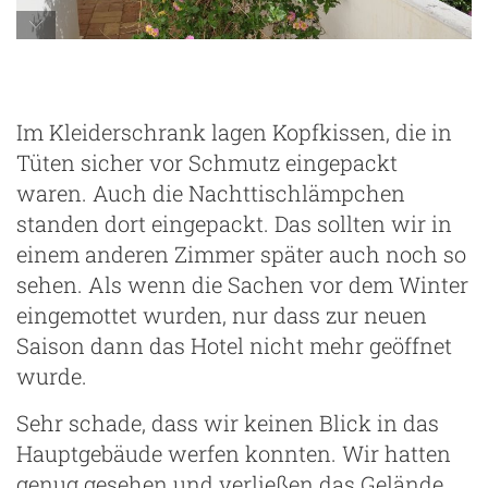
Im Kleiderschrank lagen Kopfkissen, die in
Tüten sicher vor Schmutz eingepackt
waren. Auch die Nachttischlämpchen
standen dort eingepackt. Das sollten wir in
einem anderen Zimmer später auch noch so
sehen. Als wenn die Sachen vor dem Winter
eingemottet wurden, nur dass zur neuen
Saison dann das Hotel nicht mehr geöffnet
wurde.
Sehr schade, dass wir keinen Blick in das
Hauptgebäude werfen konnten. Wir hatten
g
genug gesehen und verließen das Gelände