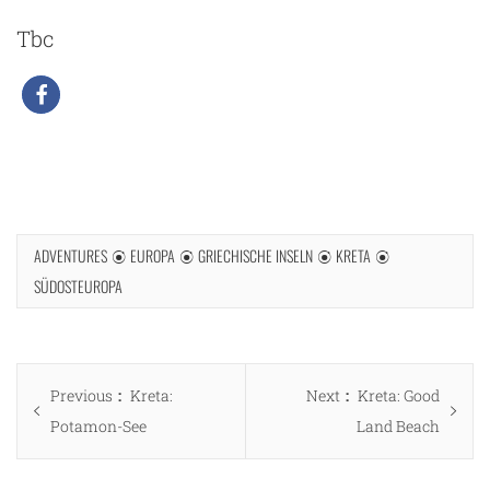
Tbc
ADVENTURES
EUROPA
GRIECHISCHE INSELN
KRETA
SÜDOSTEUROPA
Beitragsnavigation
Previous
Next
Previous
Kreta:
Next
Kreta: Good
post:
post:
Potamon-See
Land Beach