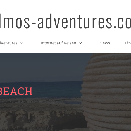
llmos-adventures.c
ventures
Internet auf Reisen
News
Li
BEACH