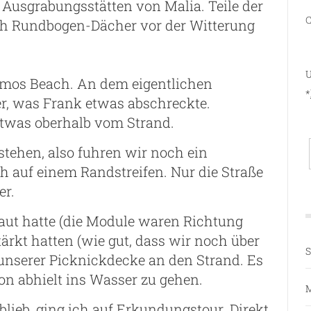
r Ausgrabungsstätten von Malia. Teile der
C
ch Rundbogen-Dächer vor der Witterung
U
amos Beach. An dem eigentlichen
*
er, was Frank etwas abschreckte.
twas oberhalb vom Strand.
stehen, also fuhren wir noch ein
h auf einem Randstreifen. Nur die Straße
er.
ut hatte (die Module waren Richtung
ärkt hatten (wie gut, dass wir noch über
S
 unserer Picknickdecke an den Strand. Es
on abhielt ins Wasser zu gehen.
M
lieb, ging ich auf Erkundungstour. Direkt