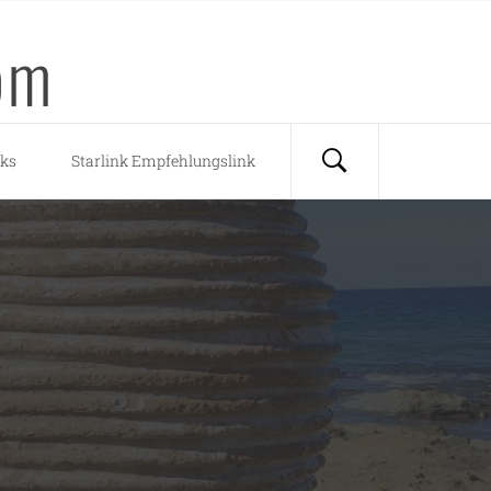
om
nks
Starlink Empfehlungslink