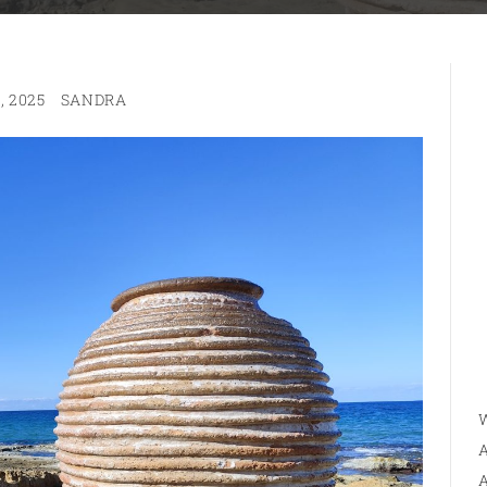
, 2025
SANDRA
W
A
A