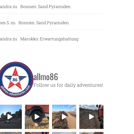
andra
zu
Bosnien: Sand Pyramiden
nes S.
zu
Bosnien: Sand Pyramiden
andra
zu
Marokko: Erwartungshaltung
allmo86
Follow us for daily adventures!