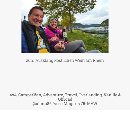
zum Ausklang köstlichen Wein am Rhein
4x4, CamperVan, Adventure, Travel, Overlanding, Vanlife &
Offroad
@allmo86 Iveco Magirus 75-16AW
2024 handmade with love Sandra & Frank
Datenschutz
|
Impressum