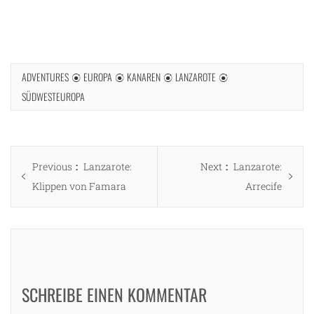
ADVENTURES
EUROPA
KANAREN
LANZAROTE
SÜDWESTEUROPA
Beitragsnavigation
Previous
Next
Previous
Lanzarote:
Next
Lanzarote:
post:
post:
Klippen von Famara
Arrecife
SCHREIBE EINEN KOMMENTAR