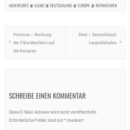
ADVENTURES
ALLMO
DEUTSCHLAND
EUROPA
REPARATUREN
Beitragsnavigation
Previous
Next
Previous
Buchung
Next
Deutschland:
post:
post:
der Fährüberfahrt auf
Leopoldshafen
die Kanaren
SCHREIBE EINEN KOMMENTAR
Deine E-Mail-Adresse wird nicht veröffentlicht.
Erforderliche Felder sind mit
*
markiert