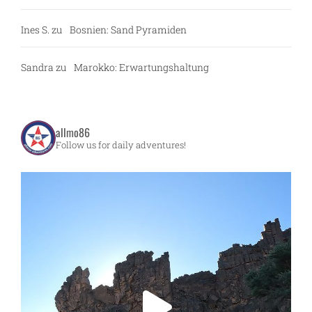
Ines S.
zu
Bosnien: Sand Pyramiden
Sandra
zu
Marokko: Erwartungshaltung
allmo86
Follow us for daily adventures!
m