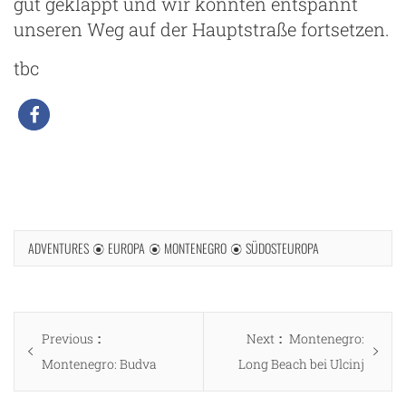
gut geklappt und wir konnten entspannt
unseren Weg auf der Hauptstraße fortsetzen.
tbc
ADVENTURES
EUROPA
MONTENEGRO
SÜDOSTEUROPA
Beitragsnavigation
Previous
Next
Previous
Next
Montenegro:
post:
post:
Montenegro: Budva
Long Beach bei Ulcinj