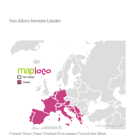
Von Allmo bereiste Länder:
Create Your Own Visited European Countries Map