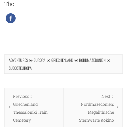
Tbc
ADVENTURES
EUROPA
GRIECHENLAND
NORDMAZEDONIEN
SÜDOSTEUROPA
Beitragsnavigation
Previous
Next
Previous
Next
post:
post:
Griechenland:
Nordmazedonien:
Thessaloniki Train
Megalithische
Cemetery
Sternwarte Kokino