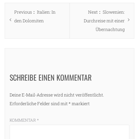
Beitragsnavigation
Previous
Next
Previous
Italien: In
Next
Slowenien:
post:
post:
den Dolomiten
Durchreise mit einer
Übernachtung
SCHREIBE EINEN KOMMENTAR
Deine E-Mail-Adresse wird nicht veröffentlicht.
Erforderliche Felder sind mit
*
markiert
KOMMENTAR
*