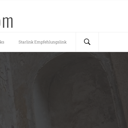
om
nks
Starlink Empfehlungslink