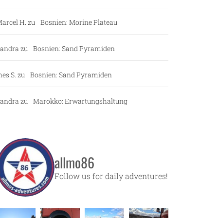
arcel H.
zu
Bosnien: Morine Plateau
andra
zu
Bosnien: Sand Pyramiden
nes S.
zu
Bosnien: Sand Pyramiden
andra
zu
Marokko: Erwartungshaltung
allmo86
Follow us for daily adventures!