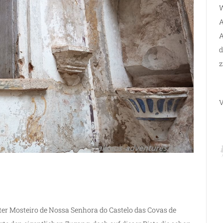
W
A
A
d
z
V
er Mosteiro de Nossa Senhora do Castelo das Covas de