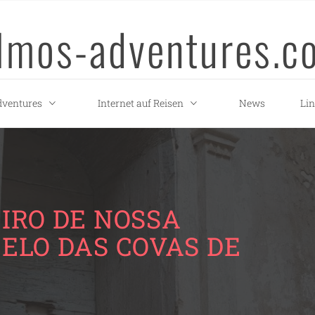
llmos-adventures.c
ventures
Internet auf Reisen
News
Li
IRO DE NOSSA
ELO DAS COVAS DE