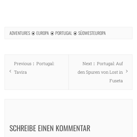
ADVENTURES
EUROPA
PORTUGAL
SÜDWESTEUROPA
Beitragsnavigation
Previous
Next
Previous
Portugal:
Next
Portugal: Auf
post:
post:
Tavira
den Spuren von Lost in
Fuseta
SCHREIBE EINEN KOMMENTAR