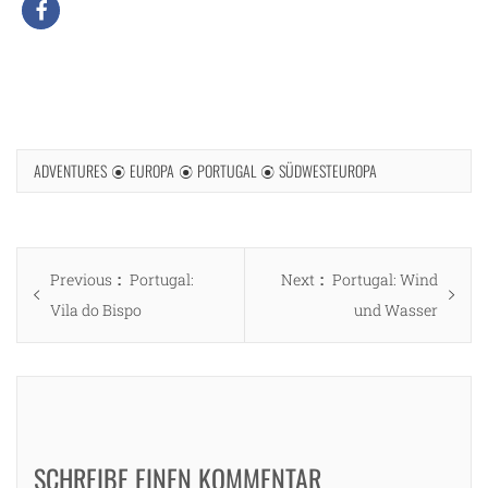
ADVENTURES
EUROPA
PORTUGAL
SÜDWESTEUROPA
Beitragsnavigation
Previous
Next
Previous
Portugal:
Next
Portugal: Wind
post:
post:
Vila do Bispo
und Wasser
SCHREIBE EINEN KOMMENTAR