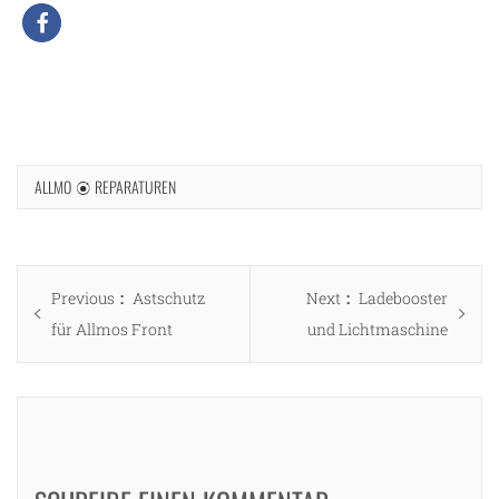
ALLMO
REPARATUREN
Beitragsnavigation
Previous
Next
Previous
Astschutz
Next
Ladebooster
post:
post:
für Allmos Front
und Lichtmaschine