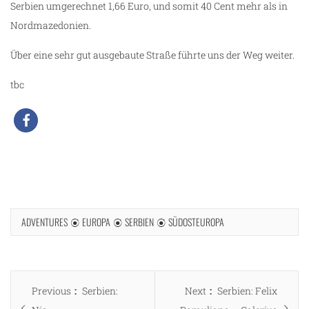
Serbien umgerechnet 1,66 Euro, und somit 40 Cent mehr als in
Nordmazedonien.
Über eine sehr gut ausgebaute Straße führte uns der Weg weiter.
tbc
ADVENTURES
EUROPA
SERBIEN
SÜDOSTEUROPA
Beitragsnavigation
Previous
Next
Previous
Serbien:
Next
Serbien: Felix