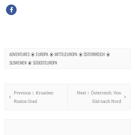
ADVENTURES
EUROPA
MITTELEUROPA
ÖSTERRREICH
SLOWENIEN
SÜDOSTEUROPA
Beitragsnavigation
Previous
Next
Previous
Kroatien:
Next
Österreich: Von
post:
post:
Ruzica Grad
Süd nach Nord