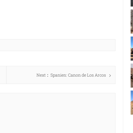
Next
Next
Spanien: Canon de Los Arcos
post: