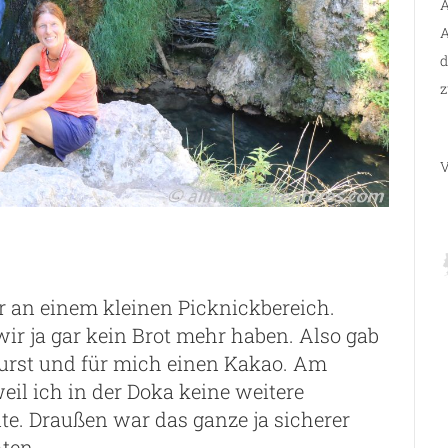
A
A
d
z
V
 an einem kleinen Picknickbereich.
wir ja gar kein Brot mehr haben. Also gab
urst und für mich einen Kakao. Am
eil ich in der Doka keine weitere
. Draußen war das ganze ja sicherer
ten.