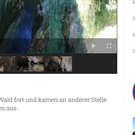
M
S
I
S
ald fort und kamen an anderer Stelle
en aus.