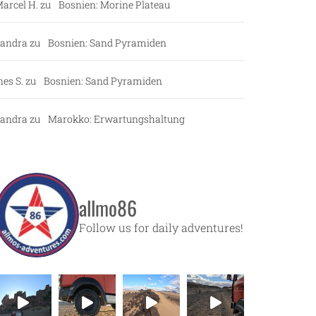
arcel H.
zu
Bosnien: Morine Plateau
andra
zu
Bosnien: Sand Pyramiden
nes S.
zu
Bosnien: Sand Pyramiden
andra
zu
Marokko: Erwartungshaltung
allmo86
Follow us for daily adventures!