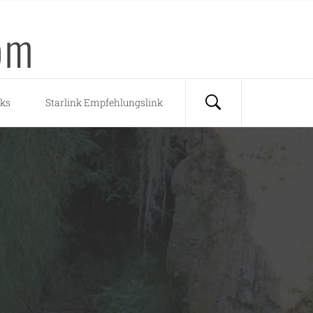
om
nks
Starlink Empfehlungslink