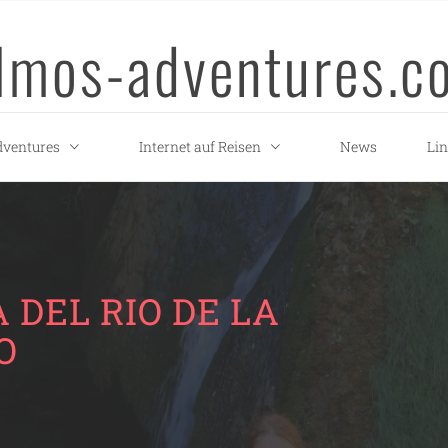
llmos-adventures.c
ventures
Internet auf Reisen
News
Li
 DEL RIO DE LA
O