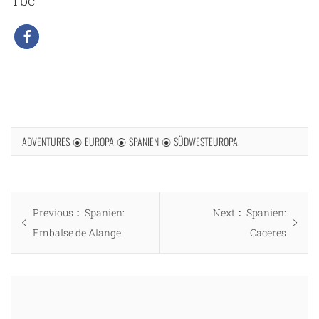
ADVENTURES
EUROPA
SPANIEN
SÜDWESTEUROPA
Beitragsnavigation
Previous
Next
Previous
Spanien:
Next
Spanien:
post:
post:
Embalse de Alange
Caceres