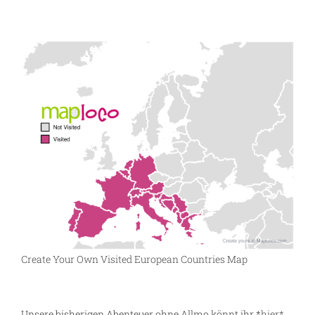
Create Your Own Visited European Countries Map
Unsere bisherigen Abenteuer ohne Allmo könnt ihr *
hier*