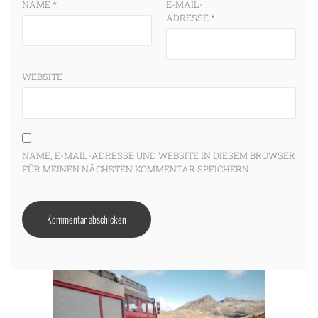
NAME
*
E-MAIL-
ADRESSE
*
WEBSITE
NAME, E-MAIL-ADRESSE UND WEBSITE IN DIESEM BROWSER
FÜR MEINEN NÄCHSTEN KOMMENTAR SPEICHERN.
m