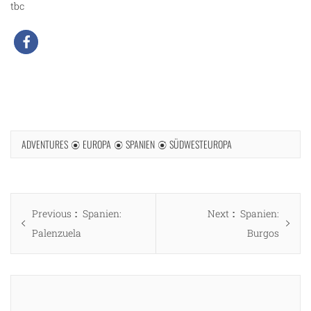
tbc
ADVENTURES
EUROPA
SPANIEN
SÜDWESTEUROPA
Beitragsnavigation
Previous
Next
Previous
Spanien:
Next
Spanien:
post:
post:
Palenzuela
Burgos