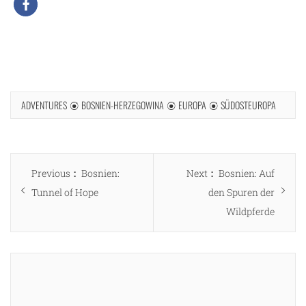
ADVENTURES
BOSNIEN-HERZEGOWINA
EUROPA
SÜDOSTEUROPA
Beitragsnavigation
Previous
Next
Previous
Bosnien:
Next
Bosnien: Auf
post:
post:
Tunnel of Hope
den Spuren der
Wildpferde