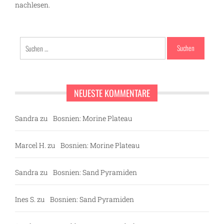
nachlesen.
Suchen
nach:
g
NEUESTE KOMMENTARE
Sandra
zu
Bosnien: Morine Plateau
Marcel H.
zu
Bosnien: Morine Plateau
Sandra
zu
Bosnien: Sand Pyramiden
Ines S.
zu
Bosnien: Sand Pyramiden