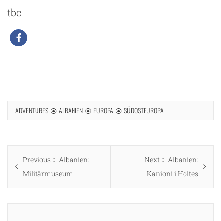
tbc
ADVENTURES
ALBANIEN
EUROPA
SÜDOSTEUROPA
Beitragsnavigation
Previous
Next
Previous
Albanien:
Next
Albanien:
post:
post:
Militärmuseum
Kanioni i Holtes