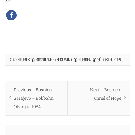
ADVENTURES
BOSNIEN-HERZEGOWINA
EUROPA
SÜDOSTEUROPA
Beitragsnavigation
Previous
Next
Previous
Bosnien:
Next
Bosnien:
post:
post:
Sarajevo – Bobbahn
Tunnel of Hope
Olympia 1984