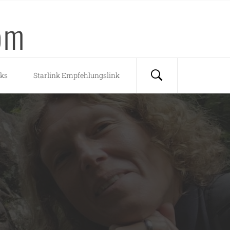
om
nks
Starlink Empfehlungslink