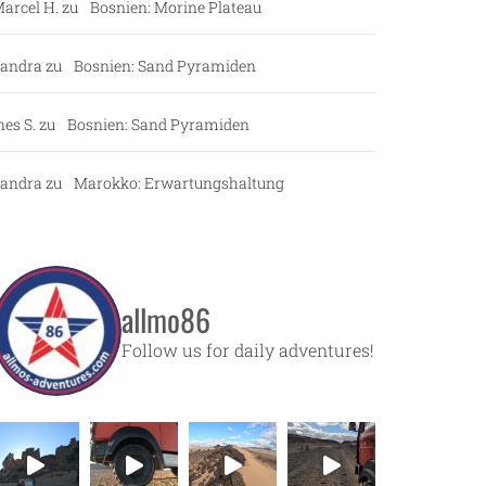
arcel H.
zu
Bosnien: Morine Plateau
andra
zu
Bosnien: Sand Pyramiden
nes S.
zu
Bosnien: Sand Pyramiden
andra
zu
Marokko: Erwartungshaltung
allmo86
Follow us for daily adventures!