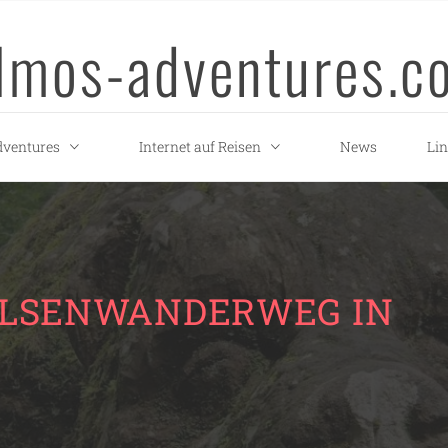
llmos-adventures.c
ventures
Internet auf Reisen
News
Li
ELSENWANDERWEG IN