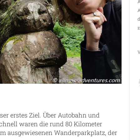
A
A
d
z
V
nser erstes Ziel. Über Autobahn und
chnell waren die rund 80 Kilometer
nem ausgewiesenen Wanderparkplatz, der