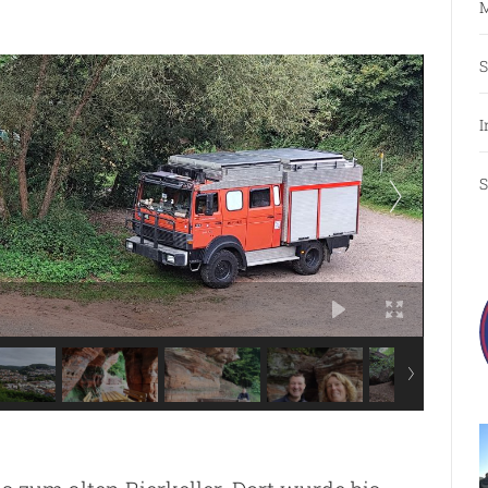
M
S
I
S