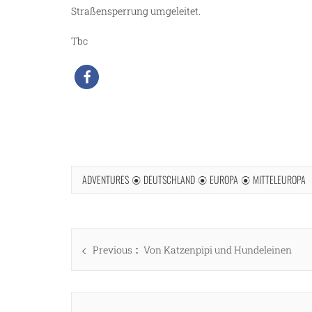
Straßensperrung umgeleitet.
Tbc
ADVENTURES
DEUTSCHLAND
EUROPA
MITTELEUROPA
Beitragsnavigation
Previous
Previous
Von Katzenpipi und Hundeleinen
post: