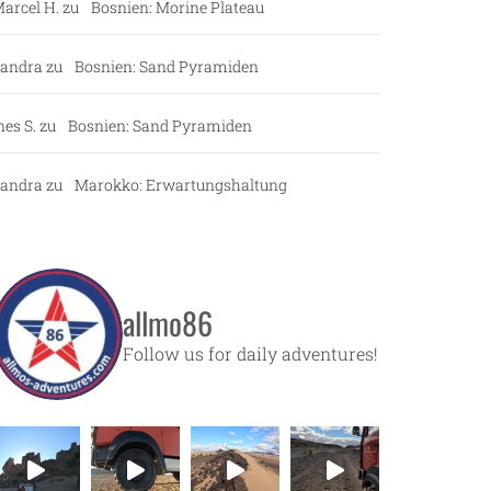
arcel H.
zu
Bosnien: Morine Plateau
andra
zu
Bosnien: Sand Pyramiden
nes S.
zu
Bosnien: Sand Pyramiden
andra
zu
Marokko: Erwartungshaltung
allmo86
Follow us for daily adventures!