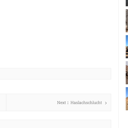
Next
Next
Haslachschlucht
post: