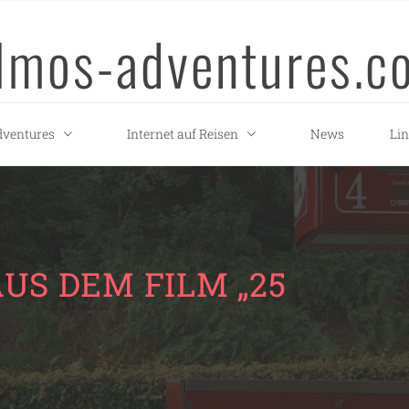
llmos-adventures.c
ventures
Internet auf Reisen
News
Li
US DEM FILM „25