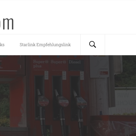
om
nks
Starlink Empfehlungslink