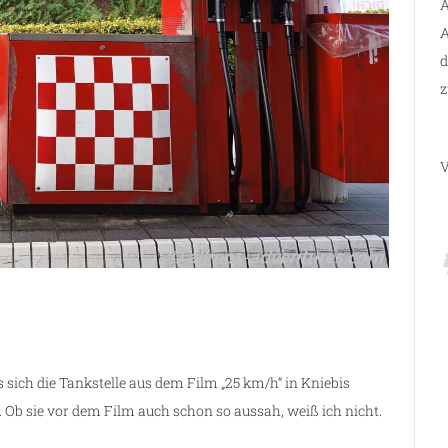
A
A
d
z
V
s sich die Tankstelle aus dem Film „25 km/h“ in Kniebis
n. Ob sie vor dem Film auch schon so aussah, weiß ich nicht.