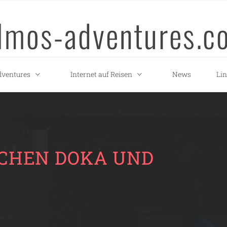
llmos-adventures.c
ventures
Internet auf Reisen
News
Li
CHEN DOKA UND