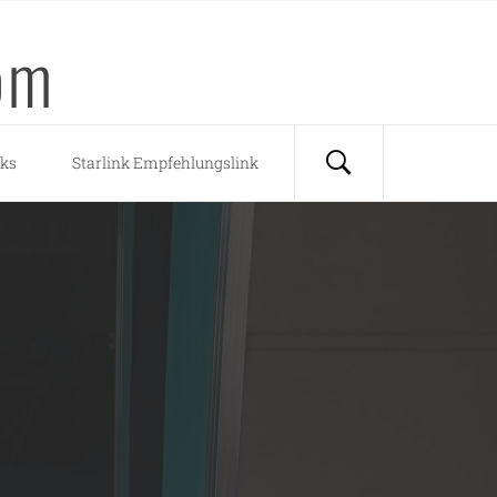
om
nks
Starlink Empfehlungslink