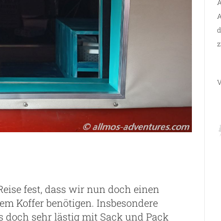
A
A
d
z
V
Reise fest, dass wir nun doch einen
m Koffer benötigen. Insbesondere
s doch sehr lästig mit Sack und Pack