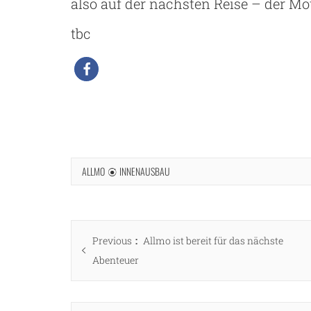
also auf der nächsten Reise – der Mo
tbc
ALLMO
INNENAUSBAU
Beitragsnavigation
Previous
Previous
Allmo ist bereit für das nächste
post:
Abenteuer