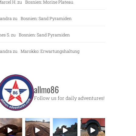
arcel H.
zu
Bosnien: Morine Plateau
andra
zu
Bosnien: Sand Pyramiden
nes S.
zu
Bosnien: Sand Pyramiden
andra
zu
Marokko: Erwartungshaltung
allmo86
Follow us for daily adventures!