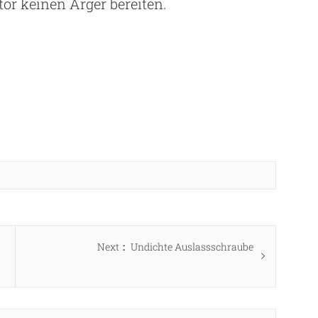
tor keinen Ärger bereiten.
Next
Next
Undichte Auslassschraube
post: