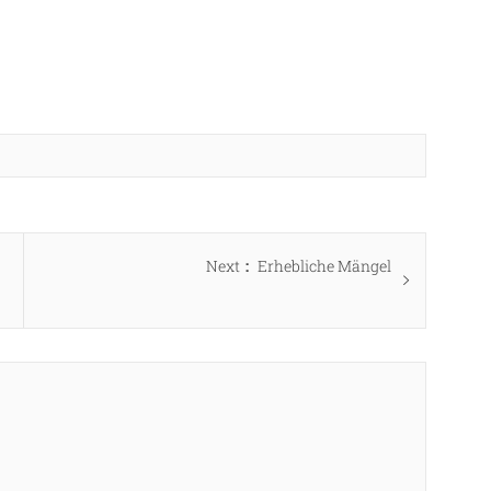
Next
Next
Erhebliche Mängel
post: