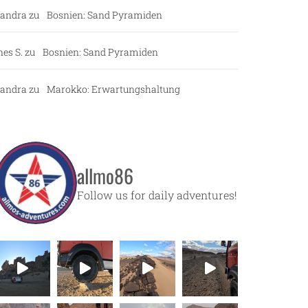
andra
zu
Bosnien: Sand Pyramiden
nes S.
zu
Bosnien: Sand Pyramiden
andra
zu
Marokko: Erwartungshaltung
allmo86
Follow us for daily adventures!