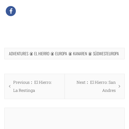
ADVENTURES
EL HIERRO
EUROPA
KANAREN
SÜDWESTEUROPA
Beitragsnavigation
Previous
Next
Previous
El Hierro:
Next
El Hierro: San
post:
post:
La Restinga
Andres
ng